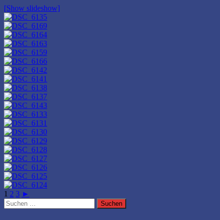
[Show slideshow]
1
2
3
►
Suchen
nach: