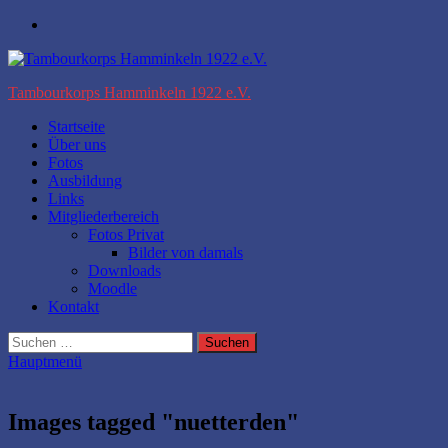
Zum
Facebook
Inhalt
springen
Tambourkorps Hamminkeln 1922 e.V.
Startseite
Über uns
Fotos
Ausbildung
Links
Mitgliederbereich
Fotos Privat
Bilder von damals
Downloads
Moodle
Kontakt
Suchen
nach:
Hauptmenü
Images tagged "nuetterden"