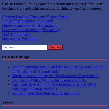
Unsere Partner, Freunde oder einfach nur interessante Links. Bitte
beachten Sie den Rechtsausschluss für Inhalte von Verlinkungen.
German Lowland Pipes and Drums Xanten
Jungschützenverein Hamminkeln
Männerschützenverein Hamminkeln
Feuerwehrspielmannszug Friedeburg
Stadt Hamminkeln
Musikcenter Feldmann
Suchen
nach:
Neueste Beiträge
Schnupperübungsstunde am Dienstag, den 2.6. um 18 Uhr in
der Turnhalle der Grundschule
Mitgliederversammlung des Tambourkorps Hamminkeln
TKH beim WDR2 Weihnachtswunder am 17.12.
Landesmusikverband und Tambourkorps richten NRW
Landesqualifikation 2026 aus
Fahrt zur deutschen Meisterschaft nach Ulm
Archiv