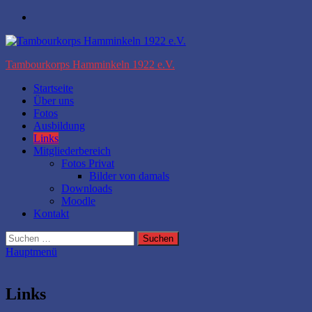
Zum
Facebook
Inhalt
springen
Tambourkorps Hamminkeln 1922 e.V.
Startseite
Über uns
Fotos
Ausbildung
Links
Mitgliederbereich
Fotos Privat
Bilder von damals
Downloads
Moodle
Kontakt
Suchen
nach:
Hauptmenü
Links