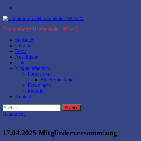
Zum
Facebook
Inhalt
springen
Tambourkorps Hamminkeln 1922 e.V.
Startseite
Über uns
Fotos
Ausbildung
Links
Mitgliederbereich
Fotos Privat
Bilder von damals
Downloads
Moodle
Kontakt
Suchen
nach:
Hauptmenü
17.04.2025 Mitgliederversammlung