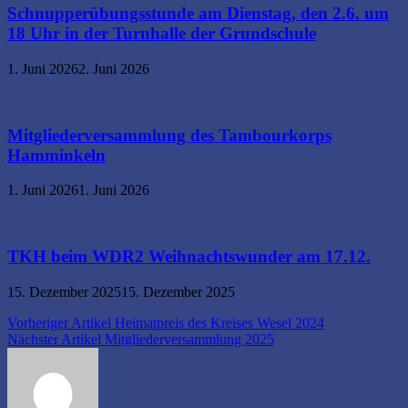
Schnupperübungsstunde am Dienstag, den 2.6. um
18 Uhr in der Turnhalle der Grundschule
1. Juni 2026
2. Juni 2026
Mitgliederversammlung des Tambourkorps
Hamminkeln
1. Juni 2026
1. Juni 2026
TKH beim WDR2 Weihnachtswunder am 17.12.
15. Dezember 2025
15. Dezember 2025
Beitragsnavigation
Vorheriger Artikel
Heimatpreis des Kreises Wesel 2024
Nächster Artikel
Mitgliederversammlung 2025