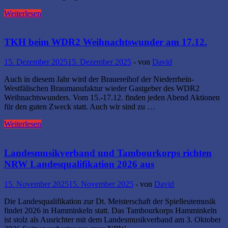
Grundschule
Mitgliederversammlung
Weiterlesen
des
Tambourkorps
Hamminkeln
TKH beim WDR2 Weihnachtswunder am 17.12.
15. Dezember 2025
15. Dezember 2025
-
von
David
Auch in diesem Jahr wird der Brauereihof der Niederrhein-
Westfälischen Braumanufaktur wieder Gastgeber des WDR2
Weihnachtswunders. Vom 15.-17.12. finden jeden Abend Aktionen
für den guten Zweck statt. Auch wir sind zu …
TKH
Weiterlesen
beim
WDR2
Weihnachtswunder
Landesmusikverband und Tambourkorps richten
am
NRW Landesqualifikation 2026 aus
17.12.
15. November 2025
15. November 2025
-
von
David
Die Landesqualifikation zur Dt. Meisterschaft der Spielleutemusik
findet 2026 in Hamminkeln statt. Das Tambourkorps Hamminkeln
ist stolz als Ausrichter mit dem Landesmusikverband am 3. Oktober