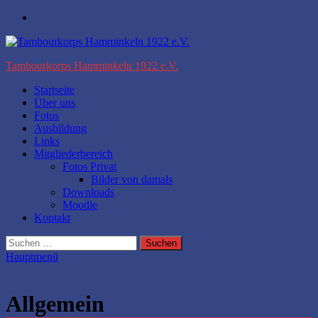
Zum
Facebook
Inhalt
springen
Tambourkorps Hamminkeln 1922 e.V.
Startseite
Über uns
Fotos
Ausbildung
Links
Mitgliederbereich
Fotos Privat
Bilder von damals
Downloads
Moodle
Kontakt
Suchen
nach:
Hauptmenü
Allgemein