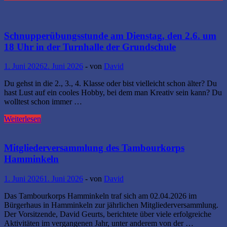
Schnupperübungsstunde am Dienstag, den 2.6. um
18 Uhr in der Turnhalle der Grundschule
1. Juni 2026
2. Juni 2026
-
von
David
Du gehst in die 2., 3., 4. Klasse oder bist vielleicht schon älter? Du
hast Lust auf ein cooles Hobby, bei dem man Kreativ sein kann? Du
wolltest schon immer …
Schnupperübungsstunde
Weiterlesen
am
Dienstag,
den
Mitgliederversammlung des Tambourkorps
2.6.
Hamminkeln
um
18
1. Juni 2026
1. Juni 2026
-
von
David
Uhr
in
Das Tambourkorps Hamminkeln traf sich am 02.04.2026 im
der
Bürgerhaus in Hamminkeln zur jährlichen Mitgliederversammlung.
Turnhalle
Der Vorsitzende, David Geurts, berichtete über viele erfolgreiche
der
Aktivitäten im vergangenen Jahr, unter anderem von der …