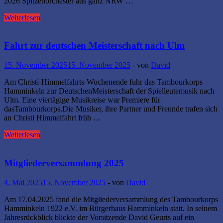
2026 Spitzenorchester aus ganz NRW …
Landesmusikverband
Weiterlesen
und
Tambourkorps
richten
Fahrt zur deutschen Meisterschaft nach Ulm
NRW
Landesqualifikation
15. November 2025
15. November 2025
-
von
David
2026
aus
Am Christi-Himmelfahrts-Wochenende fuhr das Tambourkorps
Hamminkeln zur DeutschenMeisterschaft der Spielleutemusik nach
Ulm. Eine viertägige Musikreise war Premiere für
dasTambourkorps.Die Musiker, ihre Partner und Freunde trafen sich
an Christi Himmelfahrt früh …
Fahrt
Weiterlesen
zur
deutschen
Meisterschaft
Mitgliederversammlung 2025
nach
Ulm
4. Mai 2025
15. November 2025
-
von
David
Am 17.04.2025 fand die Mitgliederversammlung des Tambourkorps
Hamminkeln 1922 e.V. im Bürgerhaus Hamminkeln statt. In seinem
Jahresrückblick blickte der Vorsitzende David Geurts auf ein