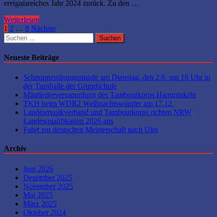
ereignisreiches Jahr 2024 zurück. Zu den …
Mitgliederversammlung
Weiterlesen
2025
Seitennummerierung
1
2
…
8
Nächste
Suchen
der
nach:
Beiträge
Neueste Beiträge
Schnupperübungsstunde am Dienstag, den 2.6. um 18 Uhr in
der Turnhalle der Grundschule
Mitgliederversammlung des Tambourkorps Hamminkeln
TKH beim WDR2 Weihnachtswunder am 17.12.
Landesmusikverband und Tambourkorps richten NRW
Landesqualifikation 2026 aus
Fahrt zur deutschen Meisterschaft nach Ulm
Archiv
Juni 2026
Dezember 2025
November 2025
Mai 2025
März 2025
Oktober 2024