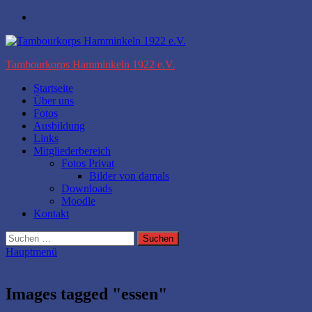
Zum
Facebook
Inhalt
springen
Tambourkorps Hamminkeln 1922 e.V.
Startseite
Über uns
Fotos
Ausbildung
Links
Mitgliederbereich
Fotos Privat
Bilder von damals
Downloads
Moodle
Kontakt
Suchen
nach:
Hauptmenü
Images tagged "essen"