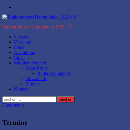
Zum
Facebook
Inhalt
springen
Tambourkorps Hamminkeln 1922 e.V.
Startseite
Über uns
Fotos
Ausbildung
Links
Mitgliederbereich
Fotos Privat
Bilder von damals
Downloads
Moodle
Kontakt
Suchen
nach:
Hauptmenü
Termine