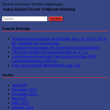
Derzeit sind keine Termine eingetragen.
Anlass
Datum
Uhrzeit
Treffpunkt
Kleidung
Suchen
nach:
Neueste Beiträge
Schnupperübungsstunde am Dienstag, den 2.6. um 18 Uhr in
der Turnhalle der Grundschule
Mitgliederversammlung des Tambourkorps Hamminkeln
TKH beim WDR2 Weihnachtswunder am 17.12.
Landesmusikverband und Tambourkorps richten NRW
Landesqualifikation 2026 aus
Fahrt zur deutschen Meisterschaft nach Ulm
Archiv
Juni 2026
Dezember 2025
November 2025
Mai 2025
März 2025
Oktober 2024