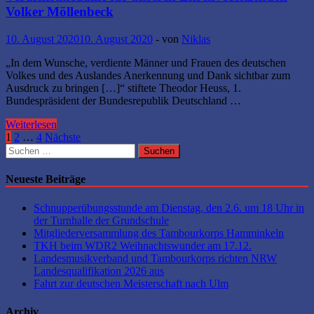
Lockdowns
Volker Möllenbeck
ausgesetzt.
10. August 2020
10. August 2020
-
von
Niklas
„In dem Wunsche, verdiente Männer und Frauen des deutschen
Volkes und des Auslandes Anerkennung und Dank sichtbar zum
Ausdruck zu bringen […]“ stiftete Theodor Heuss, 1.
Bundespräsident der Bundesrepublik Deutschland …
Verdienstmedaille
Weiterlesen
für
Seitennummerierung
1
2
…
4
Nächste
unseren
Suchen
der
Ehrenvorsitzenden
nach:
Volker
Beiträge
Neueste Beiträge
Möllenbeck
Schnupperübungsstunde am Dienstag, den 2.6. um 18 Uhr in
der Turnhalle der Grundschule
Mitgliederversammlung des Tambourkorps Hamminkeln
TKH beim WDR2 Weihnachtswunder am 17.12.
Landesmusikverband und Tambourkorps richten NRW
Landesqualifikation 2026 aus
Fahrt zur deutschen Meisterschaft nach Ulm
Archiv