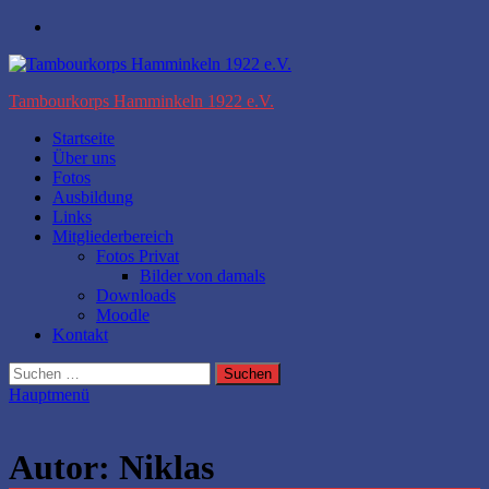
Zum
Facebook
Inhalt
springen
Tambourkorps Hamminkeln 1922 e.V.
Startseite
Über uns
Fotos
Ausbildung
Links
Mitgliederbereich
Fotos Privat
Bilder von damals
Downloads
Moodle
Kontakt
Suchen
nach:
Hauptmenü
Autor:
Niklas