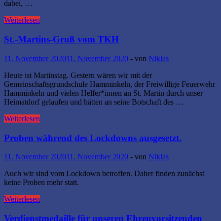
dabei, …
Der
Weiterlesen
TKH
probt
St.-Martins-Gruß vom TKH
wieder!
11. November 2020
11. November 2020
-
von
Niklas
Heute ist Martinstag. Gestern wären wir mit der
Gemeinschaftsgrundschule Hamminkeln, der Freiwillige Feuerwehr
Hamminkeln und vielen Helfer*innen an St. Martin durch unser
Heimatdorf gelaufen und hätten an seine Botschaft des …
St.-
Weiterlesen
Martins-
Gruß
Proben während des Lockdowns ausgesetzt.
vom
TKH
11. November 2020
11. November 2020
-
von
Niklas
Auch wir sind vom Lockdown betroffen. Daher finden zunächst
keine Proben mehr statt.
Proben
Weiterlesen
während
des
Verdienstmedaille für unseren Ehrenvorsitzenden