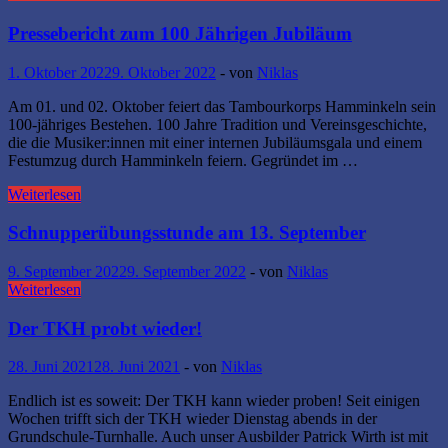
Pressebericht zum 100 Jährigen Jubiläum
1. Oktober 2022
9. Oktober 2022
-
von
Niklas
Am 01. und 02. Oktober feiert das Tambourkorps Hamminkeln sein
100-jähriges Bestehen. 100 Jahre Tradition und Vereinsgeschichte,
die die Musiker:innen mit einer internen Jubiläumsgala und einem
Festumzug durch Hamminkeln feiern. Gegründet im …
Pressebericht
Weiterlesen
zum
100
Schnupperübungsstunde am 13. September
Jährigen
Jubiläum
9. September 2022
9. September 2022
-
von
Niklas
Schnupperübungsstunde
Weiterlesen
am
13.
Der TKH probt wieder!
September
28. Juni 2021
28. Juni 2021
-
von
Niklas
Endlich ist es soweit: Der TKH kann wieder proben! Seit einigen
Wochen trifft sich der TKH wieder Dienstag abends in der
Grundschule-Turnhalle. Auch unser Ausbilder Patrick Wirth ist mit