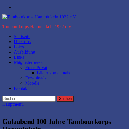
Zum
Facebook
Inhalt
springen
Tambourkorps Hamminkeln 1922 e.V.
Startseite
Über uns
Fotos
Ausbildung
Links
Mitgliederbereich
Fotos Privat
Bilder von damals
Downloads
Moodle
Kontakt
Suchen
nach:
Hauptmenü
Galaabend 100 Jahre Tambourkorps