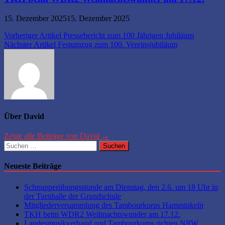
15. Dezember 2025
15. Dezember 2025
Beitragsnavigation
Vorheriger Artikel
Pressebericht zum 100 Jährigen Jubiläum
Nächster Artikel
Festumzug zum 100. Vereinsjubiläum
Über David
Zeige alle Beiträge von David →
Suchen
nach:
Neueste Beiträge
Schnupperübungsstunde am Dienstag, den 2.6. um 18 Uhr in
der Turnhalle der Grundschule
Mitgliederversammlung des Tambourkorps Hamminkeln
TKH beim WDR2 Weihnachtswunder am 17.12.
Landesmusikverband und Tambourkorps richten NRW