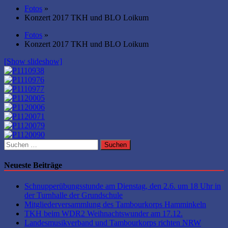
Fotos
»
Konzert 2017 TKH und BLO Loikum
Fotos
»
Konzert 2017 TKH und BLO Loikum
[Show slideshow]
Suchen
nach:
Neueste Beiträge
Schnupperübungsstunde am Dienstag, den 2.6. um 18 Uhr in
der Turnhalle der Grundschule
Mitgliederversammlung des Tambourkorps Hamminkeln
TKH beim WDR2 Weihnachtswunder am 17.12.
Landesmusikverband und Tambourkorps richten NRW