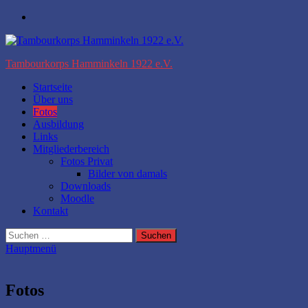
Zum
Facebook
Inhalt
springen
Tambourkorps Hamminkeln 1922 e.V.
Startseite
Über uns
Fotos
Ausbildung
Links
Mitgliederbereich
Fotos Privat
Bilder von damals
Downloads
Moodle
Kontakt
Suchen
nach:
Hauptmenü
Fotos